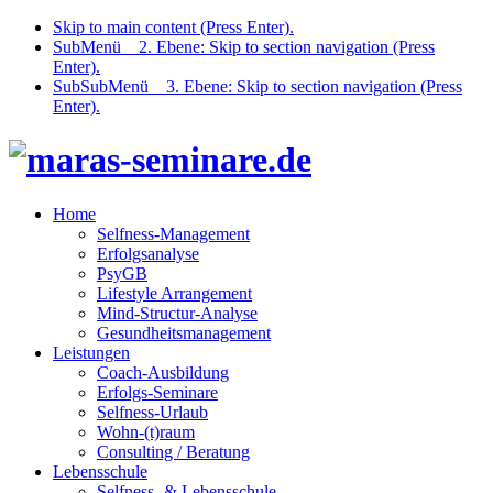
Skip to main content (Press Enter).
SubMenü _ 2. Ebene: Skip to section navigation (Press
Enter).
SubSubMenü _ 3. Ebene: Skip to section navigation (Press
Enter).
Home
Selfness-Management
Erfolgsanalyse
PsyGB
Lifestyle Arrangement
Mind-Structur-Analyse
Gesundheitsmanagement
Leistungen
Coach-Ausbildung
Erfolgs-Seminare
Selfness-Urlaub
Wohn-(t)raum
Consulting / Beratung
Lebensschule
Selfness- & Lebensschule